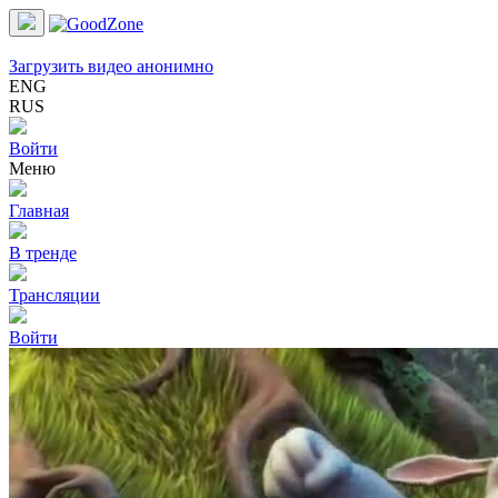
Загрузить видео анонимно
ENG
RUS
Войти
Меню
Главная
В тренде
Трансляции
Войти