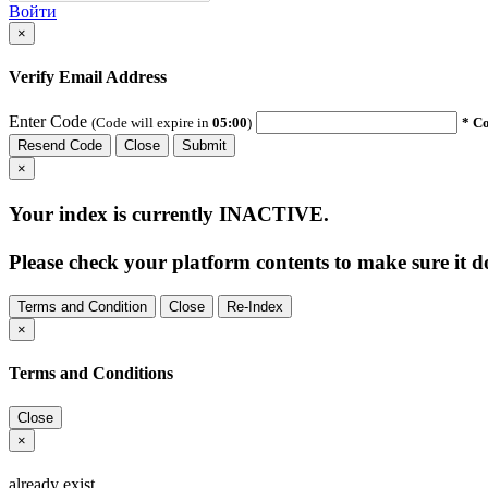
Войти
×
Verify Email Address
Enter Code
(Code will expire in
05:00
)
* Co
Resend Code
Close
Submit
×
Your index is currently
INACTIVE
.
Please check your platform contents to make sure it do
Terms and Condition
Close
Re-Index
×
Terms and Conditions
Close
×
already exist