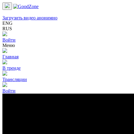
Загрузить видео анонимно
ENG
RUS
Войти
Меню
Главная
В тренде
Трансляции
Войти