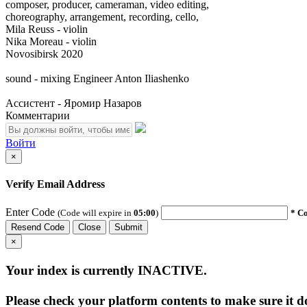
composer, producer, cameraman, video editing,
choreography, arrangement, recording, cello,
Mila Reuss - violin
Nika Moreau - violin
Novosibirsk 2020
sound - mixing Engineer Anton Iliashenko
Ассистент - Яромир Назаров
Комментарии
Войти
×
Verify Email Address
Enter Code
(Code will expire in
05:00
)
* Co
Resend Code
Close
Submit
×
Your index is currently
INACTIVE
.
Please check your platform contents to make sure it do