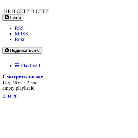
НЕ В СЕТИ
В СЕТИ
Лента
RSS
MRSS
Roku
Подписаться
0
PlayList
1
Смотреть позже
14 д., 36 мин., 5 сек.
empty playlist id
0:04:20